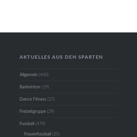
AKTUELLES AUS DEN SPARTEN
Allgemein
(440)
Badminton
(19)
Dance Fitness
(27)
Freizeitgruppe
(29)
Fussball
(479)
Frauenfussball
(25)