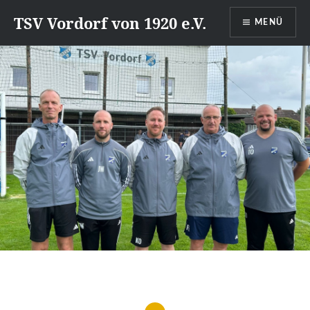
Direkt
TSV Vordorf von 1920 e.V.
MENÜ
zum
Inhalt