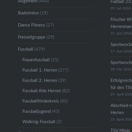
Allgemein
(440)
Fußball 23
20. Juli 2026
Badminton
(19)
Frischer W
Dance Fitness
(27)
Herrenmann
23. Juni 2026
Freizeitgruppe
(29)
Sportwoche
Fussball
(479)
17. Juni 2026
Frauenfussball
(25)
Sportwoche
20. Mai 2026
Fussball 1. Herren
(277)
Fussball 2. Herren
(39)
Erfolgreic
für den TS
Fussball Alte Herren
(82)
29. April 202
Fussballförderkreis
(40)
Abschied v
Fussballjugend
(43)
Herren
23. April 202
Walking-Fussball
(2)
TSV Minis