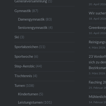
Generalversammlung
(1)
20. April 202
Gymnastik
(87)
Wir suche
18. April 202
Damengymnastik
(83)
Seniorengymnastik
(4)
Greenkeep
10. April 202
Ski
(3)
Reinigungs
Sportabzeichen
(11)
4. März 2026
Sportwoche
(6)
23 Vordorfe
sich zu den
Step-Aerobic
(44)
Bezirksman
3. März 2026
Tischtennis
(4)
Fasching 
Turnen
(108)
25. Februar 
Kinderturnen
(5)
Mühlenlich
Leistungsturnen
(101)
14. Februar 