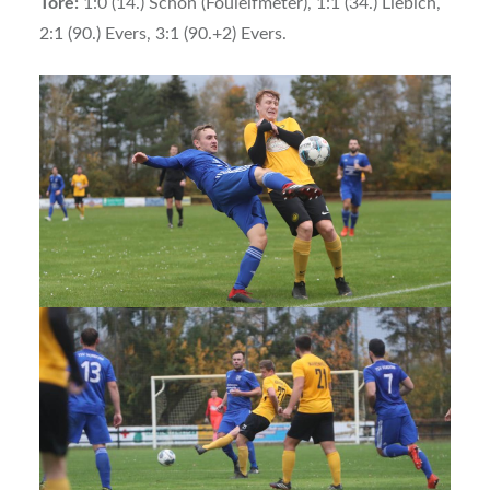
Tore:
1:0 (14.) Schön (Foulelfmeter), 1:1 (34.) Liebich,
2:1 (90.) Evers, 3:1 (90.+2) Evers.