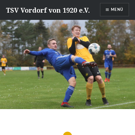
Direkt
TSV Vordorf von 1920 e.V.
MENÜ
zum
Inhalt