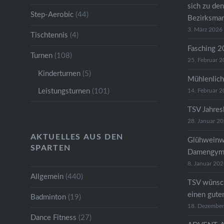
sich zu den
Step-Aerobic
(44)
Bezirksman
3. März 2026
Tischtennis
(4)
Fasching 
Turnen
(108)
25. Februar 
Kinderturnen
(5)
Mühlenlich
Leistungsturnen
(101)
14. Februar 
TSV Jahre
28. Januar 2
AKTUELLES AUS DEN
Glühweinw
SPARTEN
Damengymn
8. Januar 20
Allgemein
(440)
TSV wünsc
einen gute
Badminton
(19)
18. Dezembe
Dance Fitness
(27)