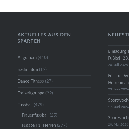
AKTUELLES AUS DEN
NEUEST
SPARTEN
Einladung 
Allgemein
(440)
Fußball 23
20. Juli 2026
Badminton
(19)
Frischer W
Dance Fitness
(27)
Herrenmann
23. Juni 2026
Freizeitgruppe
(29)
Sportwoche
Fussball
(479)
17. Juni 2026
Frauenfussball
(25)
Sportwoche
20. Mai 2026
Fussball 1. Herren
(277)