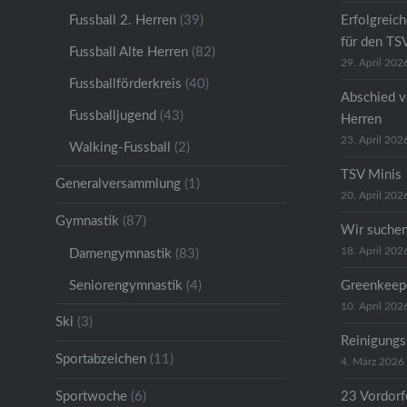
Fussball 2. Herren
(39)
Erfolgreic
für den TS
Fussball Alte Herren
(82)
29. April 202
Fussballförderkreis
(40)
Abschied v
Fussballjugend
(43)
Herren
23. April 202
Walking-Fussball
(2)
TSV Minis
Generalversammlung
(1)
20. April 202
Gymnastik
(87)
Wir suche
18. April 202
Damengymnastik
(83)
Seniorengymnastik
(4)
Greenkeep
10. April 202
Ski
(3)
Reinigungs
Sportabzeichen
(11)
4. März 2026
Sportwoche
(6)
23 Vordorfe