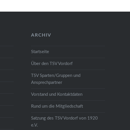
ARCHIV
Startseite
Über den TSV Vordorf
TSV Sparten/Gruppen und
Ansprechpartner
Vorstand und Kontaktdaten
Rund um die Mitgliedschaft
Satzung des TSV Vordorf von 1920
e.V.