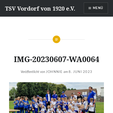
Direkt
TSV Vordorf von 1920 e.V.
MENÜ
zum
Inhalt
IMG-20230607-WA0064
Veröffentlicht von
JOHNNIE
am
8. JUNI 2023