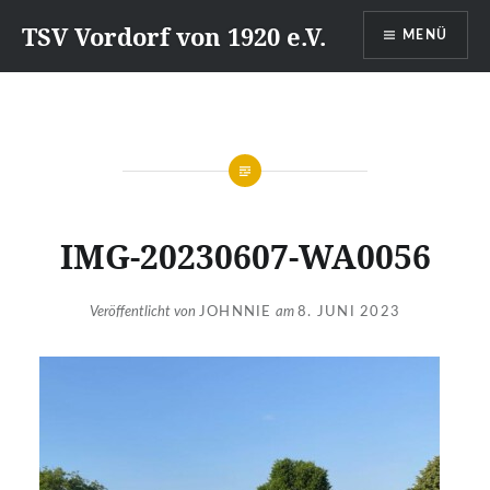
Direkt
TSV Vordorf von 1920 e.V.
MENÜ
zum
Inhalt
IMG-20230607-WA0056
Veröffentlicht von
JOHNNIE
am
8. JUNI 2023