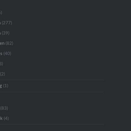
)
n
(277)
n
(39)
ren
(82)
is
(40)
3)
(2)
g
(1)
(83)
ik
(4)