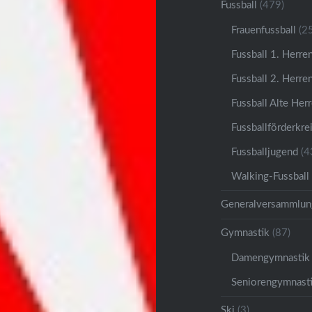
Fussball
(479)
Frauenfussball
(25
Fussball 1. Herre
Fussball 2. Herre
Fussball Alte Her
Fussballförderkre
Fussballjugend
(4
Walking-Fussball
Generalversammlun
Gymnastik
(87)
Damengymnastik
Seniorengymnast
Ski
(3)