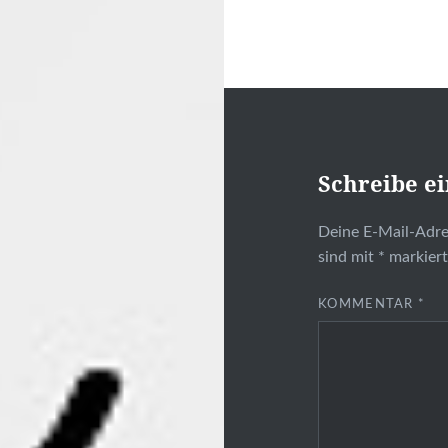
Schreibe e
Deine E-Mail-Adres
sind mit
*
markier
KOMMENTAR
*