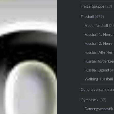
Freizeitgruppe
(29)
Fussball
(479)
Frauenfussball
(25
Fussball 1. Herre
Fussball 2. Herre
Fussball Alte Her
Fussballförderkre
Fussballjugend
(4
Walking-Fussball
Generalversammlun
Gymnastik
(87)
Damengymnastik