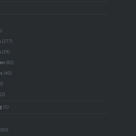
)
n
(277)
n
(39)
ren
(82)
is
(40)
3)
(2)
g
(1)
(83)