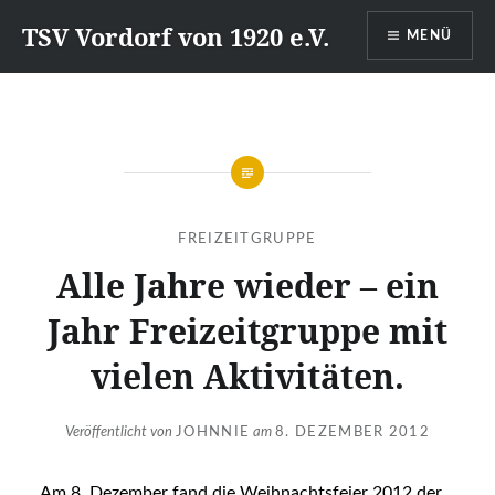
Direkt
TSV Vordorf von 1920 e.V.
MENÜ
zum
Inhalt
FREIZEITGRUPPE
Alle Jahre wieder – ein
Jahr Freizeitgruppe mit
vielen Aktivitäten.
Veröffentlicht von
JOHNNIE
am
8. DEZEMBER 2012
Am 8. Dezember fand die Weihnachtsfeier 2012 der