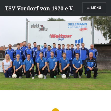
Direkt
TSV Vordorf von 1920 e.V.
MENÜ
zum
Inhalt