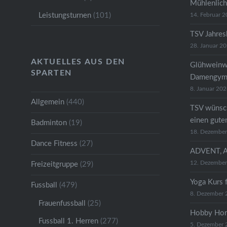
Mühlenlich
Leistungsturnen
(101)
14. Februar 
TSV Jahre
28. Januar 2
AKTUELLES AUS DEN
Glühweinw
SPARTEN
Damengymn
8. Januar 20
Allgemein
(440)
TSV wünsc
einen gute
Badminton
(19)
18. Dezembe
Dance Fitness
(27)
ADVENT, 
12. Dezembe
Freizeitgruppe
(29)
Yoga Kurs 
Fussball
(479)
8. Dezember 
Frauenfussball
(25)
Hobby Hor
Fussball 1. Herren
(277)
5. Dezember 