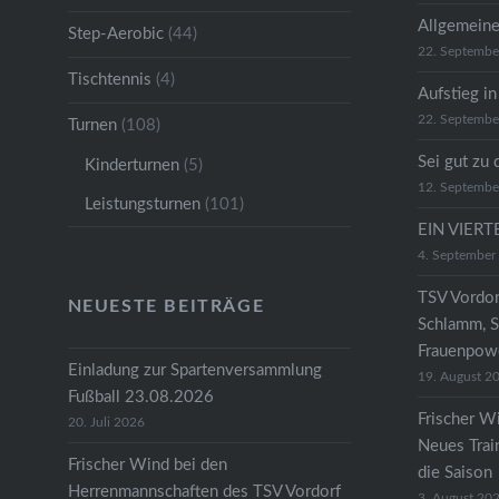
Allgemeine
Step-Aerobic
(44)
22. Septembe
Tischtennis
(4)
Aufstieg in
22. Septembe
Turnen
(108)
Sei gut zu 
Kinderturnen
(5)
12. Septembe
Leistungsturnen
(101)
EIN VIER
4. September
TSV Vordor
NEUESTE BEITRÄGE
Schlamm, S
Frauenpow
Einladung zur Spartenversammlung
19. August 2
Fußball 23.08.2026
Frischer Wi
20. Juli 2026
Neues Train
Frischer Wind bei den
die Saison
Herrenmannschaften des TSV Vordorf
3. August 20