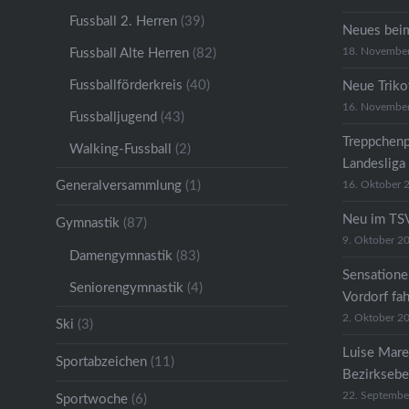
Fussball 2. Herren
(39)
Neues bei
18. Novembe
Fussball Alte Herren
(82)
Fussballförderkreis
(40)
Neue Trikot
16. Novembe
Fussballjugend
(43)
Treppchenp
Walking-Fussball
(2)
Landesliga
Generalversammlung
(1)
16. Oktober 
Neu im TSV
Gymnastik
(87)
9. Oktober 2
Damengymnastik
(83)
Sensatione
Seniorengymnastik
(4)
Vordorf fa
2. Oktober 2
Ski
(3)
Luise Mare
Sportabzeichen
(11)
Bezirkseb
22. Septembe
Sportwoche
(6)